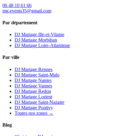
06 48 10 61 66
mg.events35@gmail.com
Par département
DJ Mariage
Ille-et-Vilaine
DJ Mariage
Morbihan
DJ Mariage
Loire-Atlantique
Par ville
DJ Mariage
Rennes
DJ Mariage
Saint-Malo
DJ Mariage
Nantes
DJ Mariage
Vannes
DJ Mariage
Redon
DJ Mariage
Lorient
DJ Mariage
Saint-Nazaire
DJ Mariage
Pontivy
Toutes nos zones →
Blog