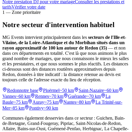
Notre prestation DJ pour votre mariage
Consulter les prestations et
tarifs
Vérifier votre date
1 — Zone prioritaire
Notre secteur d'intervention
habituel
MG Events intervient principalement dans les
secteurs de l'Ille-et-
Vilaine, de la Loire-Atlantique et du Morbihan situés dans un
rayon approximatif de 100 km autour de Redon (35)
— et non
dans ces départements en totalité. C'est là que nous animons le plus
grand nombre de mariages, que nous connaissons le mieux les salles
et les prestataires, et que nous sommes le plus réactifs. Les distances
ci-dessous sont des distances routières approximatives depuis
Redon, données à titre indicatif : la distance retenue au devis est
toujours celle de l'adresse exacte du lieu de réception.
Redon
notre base
Ploërmel
~50 km
Saint-Nazaire
~60 km
Vannes
~60 km
Rennes
~70 km
Guérande
~70 km
La
Baule
~75 km
Auray
~75 km
Nantes
~80 km
La Trinité-sur-
Mer
~85 km
Pontivy
~90 km
Communes également desservies dans ce secteur :
Guichen, Bain-
de-Bretagne, Grand-Fougeray, Pipriac, Saint-Nicolas-de-Redon,
Allaire, Bains-sur-Oust, Guémené-Penfao, Herbignac, La Chapelle-