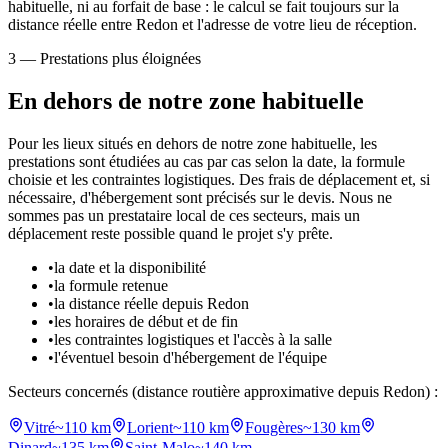
habituelle, ni au forfait de base : le calcul se fait toujours sur la
distance réelle entre Redon et l'adresse de votre lieu de réception.
3 — Prestations plus éloignées
En dehors de notre
zone habituelle
Pour les lieux situés en dehors de notre zone habituelle, les
prestations sont étudiées au cas par cas selon la date, la formule
choisie et les contraintes logistiques. Des frais de déplacement et, si
nécessaire, d'hébergement sont précisés sur le devis. Nous ne
sommes pas un prestataire local de ces secteurs, mais un
déplacement reste possible quand le projet s'y prête.
•
la date et la disponibilité
•
la formule retenue
•
la distance réelle depuis Redon
•
les horaires de début et de fin
•
les contraintes logistiques et l'accès à la salle
•
l'éventuel besoin d'hébergement de l'équipe
Secteurs concernés (distance routière approximative depuis Redon) :
Vitré
~
110
km
Lorient
~
110
km
Fougères
~
130
km
Dinard
~
135
km
Saint-Malo
~
140
km